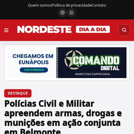
Quem somos
Política de privacidade
Contato
Instagram
Canal do WhatsApp
DESTAQUE
Polícias Civil e Militar
apreendem armas, drogas e
munições em ação conjunta
em Belmonte