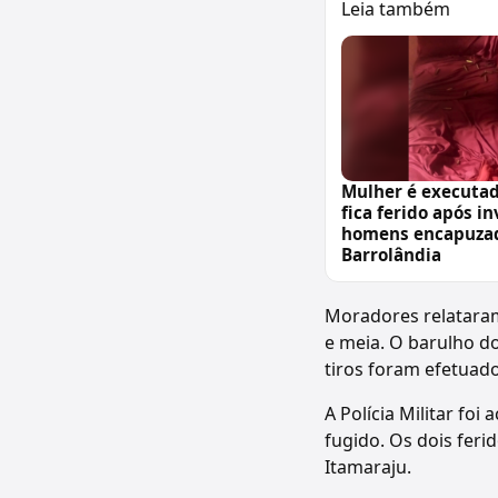
Leia também
Mulher é executa
fica ferido após i
homens encapuza
Barrolândia
Moradores relataram
e meia. O barulho d
tiros foram efetuado
A Polícia Militar foi
fugido. Os dois feri
Itamaraju.