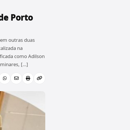
de Porto
 em outras duas
calizada na
ificada como Adilson
iminares, […]