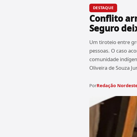
DESTAQUE
Conflito a
Seguro dei
Um tiroteio entre g
pessoas. O caso acon
comunidade indígena
Oliveira de Souza J
Por
Redação Nordeste