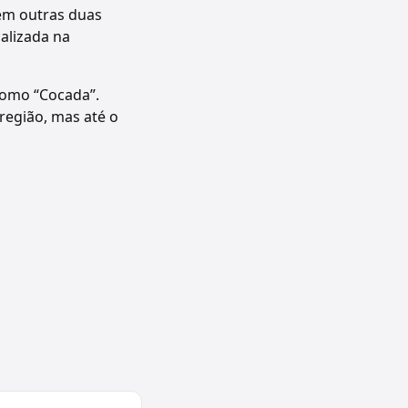
em outras duas
calizada na
 como “Cocada”.
região, mas até o