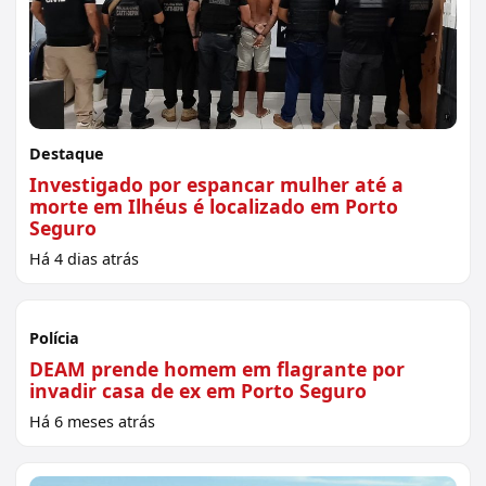
Destaque
Investigado por espancar mulher até a
morte em Ilhéus é localizado em Porto
Seguro
Há 4 dias atrás
Sem imagem
Polícia
DEAM prende homem em flagrante por
invadir casa de ex em Porto Seguro
Há 6 meses atrás