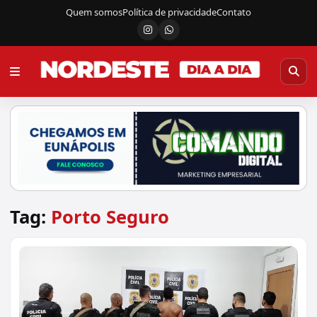
Quem somos
Política de privacidade
Contato
Instagram
Canal do WhatsApp
Tag:
Porto Seguro