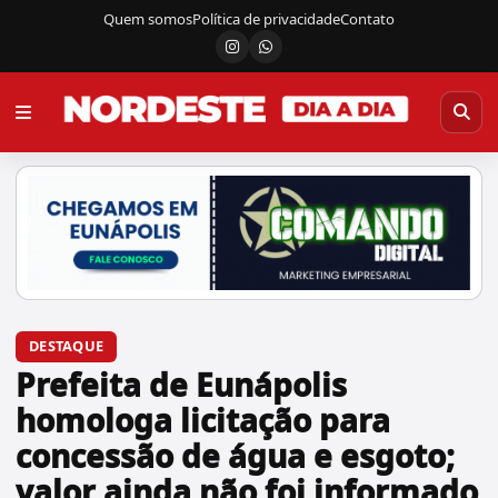
Quem somos
Política de privacidade
Contato
Instagram
Canal do WhatsApp
DESTAQUE
Prefeita de Eunápolis
homologa licitação para
concessão de água e esgoto;
valor ainda não foi informado