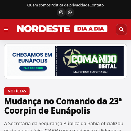
Quem somos
Política de privacidade
Contato
Instagram
Canal do WhatsApp
NOTÍCIAS
Mudança no Comando da 23ª
Coorpin de Eunápolis
A Secretaria da Segurança Pública da Bahia oficializou
nesta quinta-feira (24/04) uma mudança na liderança