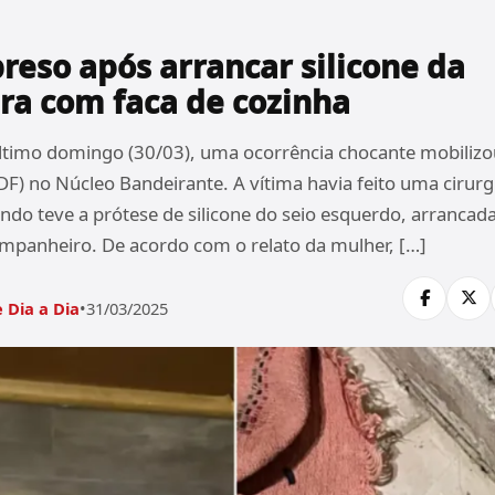
eso após arrancar silicone da
a com faca de cozinha
imo domingo (30/03), uma ocorrência chocante mobilizou a
DF) no Núcleo Bandeirante. A vítima havia feito uma cirurgi
do teve a prótese de silicone do seio esquerdo, arranca
ompanheiro. De acordo com o relato da mulher, […]
 Dia a Dia
•
31/03/2025