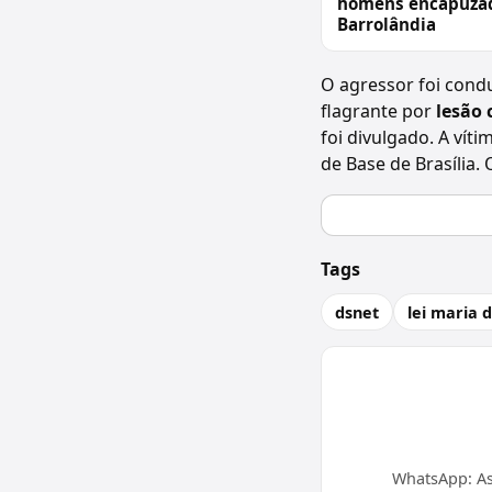
homens encapuza
Barrolândia
O agressor foi condu
flagrante por
lesão 
foi divulgado. A ví
de Base de Brasília.
Tags
dsnet
lei maria 
WhatsApp: As