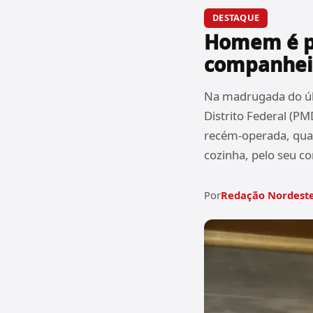
DESTAQUE
Homem é pr
companheir
Na madrugada do últ
Distrito Federal (PM
recém-operada, quan
cozinha, pelo seu c
Por
Redação Nordeste