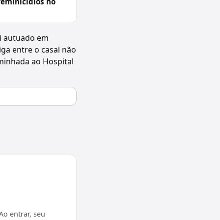
feminicídios no
oi autuado em
ga entre o casal não
minhada ao Hospital
o entrar, seu