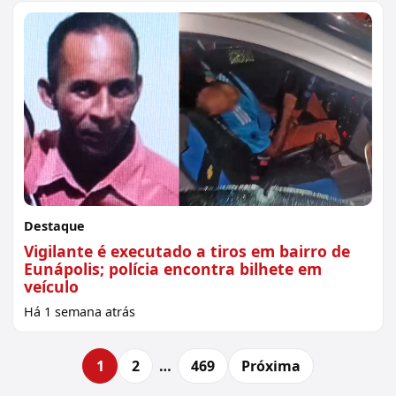
Destaque
Vigilante é executado a tiros em bairro de
Eunápolis; polícia encontra bilhete em
veículo
Há 1 semana atrás
1
2
…
469
Próxima