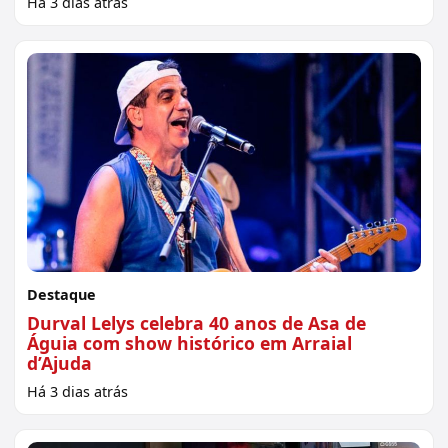
Há 3 dias atrás
Destaque
Durval Lelys celebra 40 anos de Asa de
Águia com show histórico em Arraial
d’Ajuda
Há 3 dias atrás