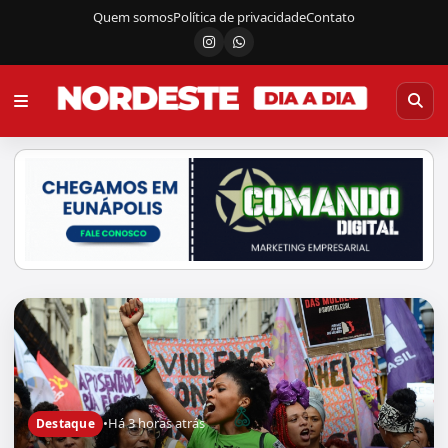
Quem somos
Política de privacidade
Contato
Instagram
Canal do WhatsApp
•
Há 3 horas atrás
Destaque