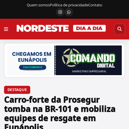
Quem somos
Política de privacidade
Contato
Instagram
Canal do WhatsApp
DESTAQUE
Carro-forte da Prosegur
tomba na BR-101 e mobiliza
equipes de resgate em
Eunápolis