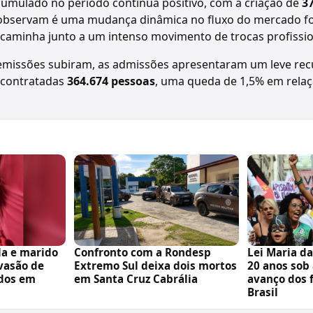
umulado no período continua positivo, com a criação de
3
 observam é uma mudança dinâmica no fluxo do mercado f
caminha junto a um intenso movimento de trocas profissio
emissões subiram, as admissões apresentaram um leve recu
m contratadas
364.674 pessoas
, uma queda de 1,5% em rel
da e marido
Confronto com a Rondesp
Lei Maria d
nvasão de
Extremo Sul deixa dois mortos
20 anos sob
dos em
em Santa Cruz Cabrália
avanço dos 
Brasil