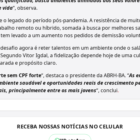
s qualificado, busca ambientes alinhados aos seus valores
 vida
“, observa.
e o legado do período pós-pandemia. A resistência de muito
abalho remoto ou híbrido, somada à busca por melhores sa
o, tem levado a um aumento nos pedidos de demissão volunt
desafio agora é reter talentos em um ambiente onde o salá
. Segundo Vitor Igdal, a fidelização depende hoje de uma cu
parada e propósito claro.
rte sem CPF forte
“, destaca o presidente da ABRH-BA. “
As e
mbiente saudável e oportunidades reais de crescimento p
ais, principalmente entre os mais jovens
“, conclui
.
RECEBA NOSSAS NOTÍCIAS NO CELULAR