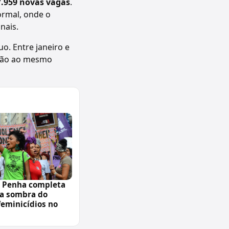
7.959 novas vagas
.
ormal, onde o
nais.
o. Entre janeiro e
ação ao mesmo
a Penha completa
 a sombra do
feminicídios no