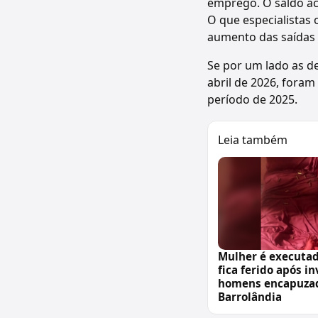
emprego. O saldo ac
O que especialistas
aumento das saídas 
Se por um lado as d
abril de 2026, fora
período de 2025.
Leia também
Mulher é executa
fica ferido após i
homens encapuza
Barrolândia