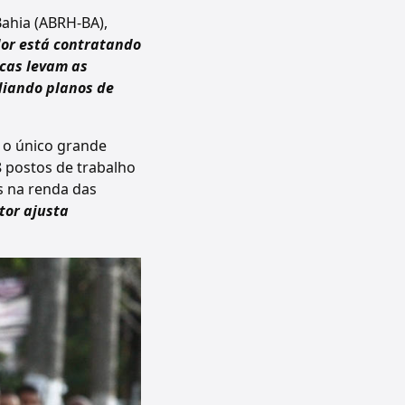
Bahia (ABRH-BA),
or está contratando
icas levam as
diando planos de
i o único grande
8 postos de trabalho
s na renda das
tor ajusta