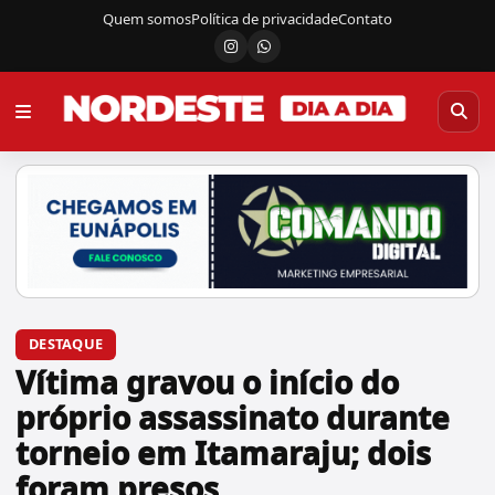
Quem somos
Política de privacidade
Contato
Instagram
Canal do WhatsApp
DESTAQUE
Vítima gravou o início do
próprio assassinato durante
torneio em Itamaraju; dois
foram presos