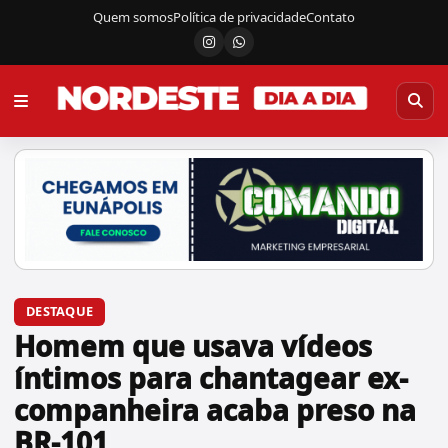
Quem somos
Política de privacidade
Contato
Instagram
Canal do WhatsApp
DESTAQUE
Homem que usava vídeos
íntimos para chantagear ex-
companheira acaba preso na
BR-101