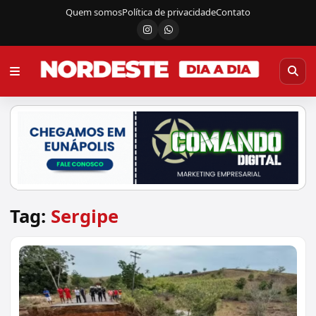
Quem somos
Política de privacidade
Contato
Instagram
Canal do WhatsApp
Tag:
Sergipe