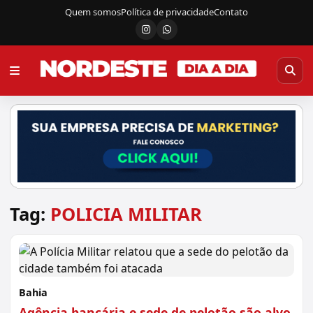
Quem somos
Política de privacidade
Contato
Instagram
Canal do WhatsApp
Tag:
POLICIA MILITAR
Bahia
Agência bancária e sede de pelotão são alvo