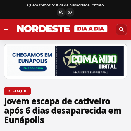
Quem somos
Política de privacidade
Contato
Instagram
Canal do WhatsApp
DESTAQUE
Jovem escapa de cativeiro
após 6 dias desaparecida em
Eunápolis