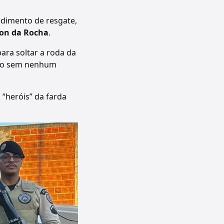
edimento de resgate,
on da Rocha
.
para soltar a roda da
rado sem nenhum
“heróis” da farda