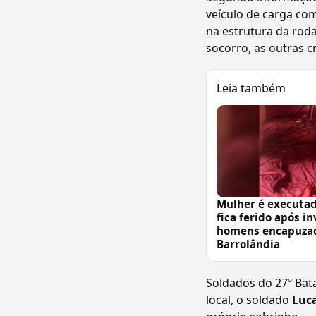
veículo de carga co
na estrutura da rod
socorro, as outras c
Leia também
Mulher é executa
fica ferido após i
homens encapuza
Barrolândia
Soldados do 27º Bata
local, o soldado
Luca