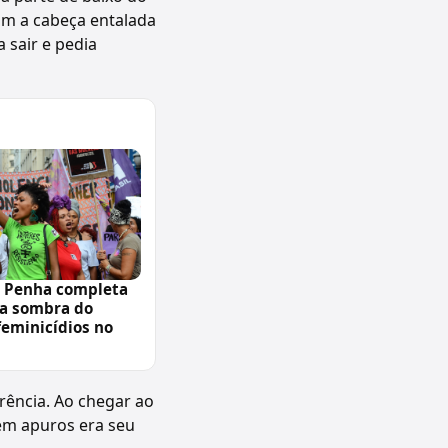
om a cabeça entalada
 sair e pedia
a Penha completa
 a sombra do
feminicídios no
rência. Ao chegar ao
em apuros era seu