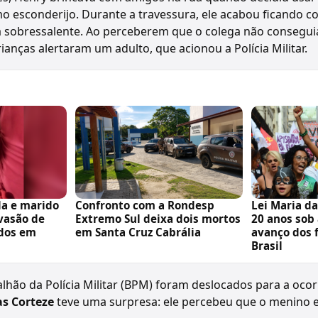
mo esconderijo. Durante a travessura, ele acabou ficando c
a sobressalente. Ao perceberem que o colega não conseguia
rianças alertaram um adulto, que acionou a Polícia Militar.
da e marido
Confronto com a Rondesp
Lei Maria d
nvasão de
Extremo Sul deixa dois mortos
20 anos sob
dos em
em Santa Cruz Cabrália
avanço dos 
Brasil
lhão da Polícia Militar (BPM) foram deslocados para a ocor
s Corteze
teve uma surpresa: ele percebeu que o menino 