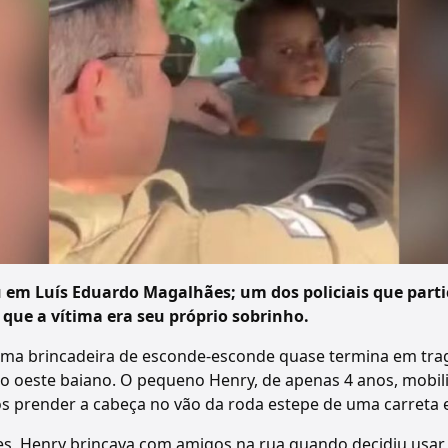
u em Luís Eduardo Magalhães; um dos policiais que parti
, que a vítima era seu próprio sobrinho.
uma brincadeira de esconde-esconde quase termina em trag
, no oeste baiano. O pequeno Henry, de apenas 4 anos, mobi
pós prender a cabeça no vão da roda estepe de uma carreta 
, Henry brincava com amigos na rua quando decidiu usar 