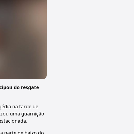
cipou do resgate
édia na tarde de
lizou uma guarnição
estacionada.
a parte de baixo do