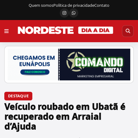
Quem somos
Política de privacidade
Contato
Instagram
Canal do WhatsApp
DESTAQUE
Veículo roubado em Ubatã é
recuperado em Arraial
d’Ajuda