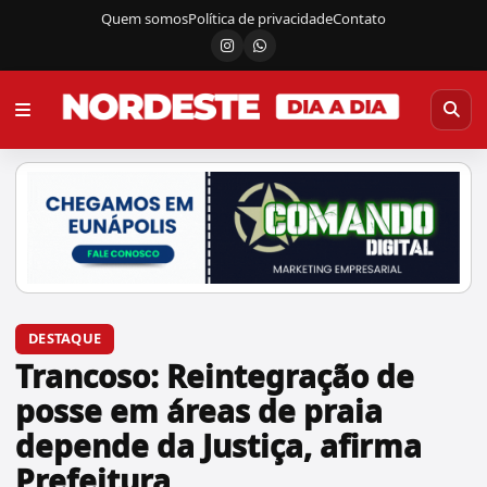
Quem somos
Política de privacidade
Contato
Instagram
Canal do WhatsApp
DESTAQUE
Trancoso: Reintegração de
posse em áreas de praia
depende da Justiça, afirma
Prefeitura