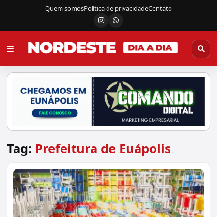
Quem somos
Política de privacidade
Contato
Instagram
Canal do WhatsApp
Tag:
Prefeitura de Euápolis