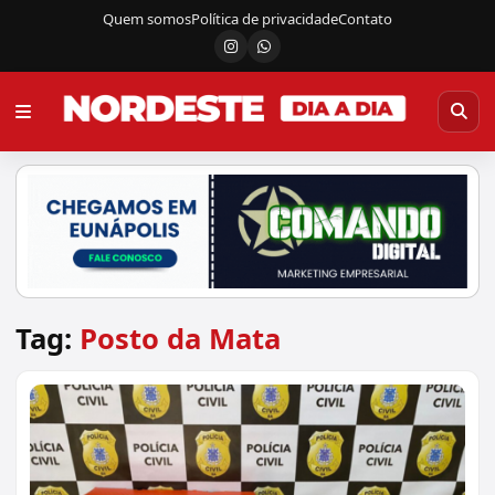
Quem somos
Política de privacidade
Contato
Instagram
Canal do WhatsApp
Tag:
Posto da Mata