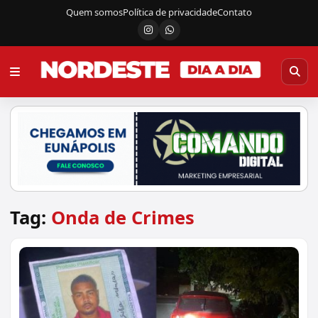
Quem somos
Política de privacidade
Contato
Instagram
Canal do WhatsApp
Tag:
Onda de Crimes