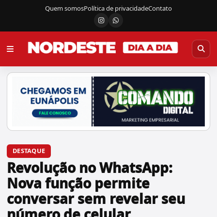
Quem somos
Política de privacidade
Contato
Instagram
Canal do WhatsApp
DESTAQUE
Revolução no WhatsApp:
Nova função permite
conversar sem revelar seu
número de celular