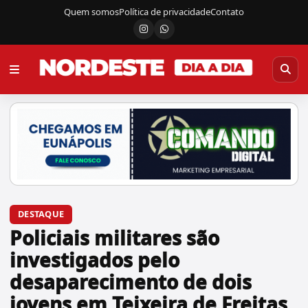
Quem somos
Política de privacidade
Contato
Instagram
Canal do WhatsApp
DESTAQUE
Policiais militares são
investigados pelo
desaparecimento de dois
jovens em Teixeira de Freitas