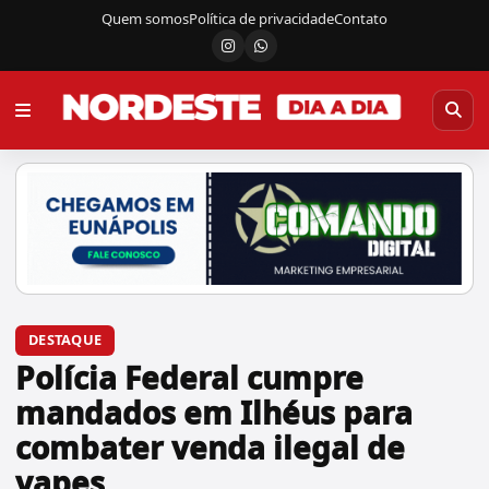
Quem somos
Política de privacidade
Contato
Instagram
Canal do WhatsApp
DESTAQUE
Polícia Federal cumpre
mandados em Ilhéus para
combater venda ilegal de
vapes