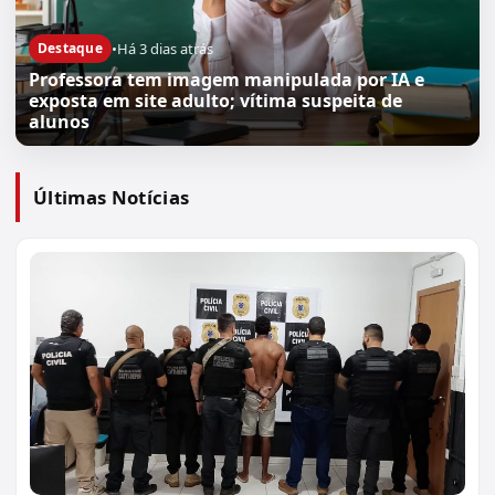
•
Há 3 dias atrás
Destaque
Professora tem imagem manipulada por IA e
exposta em site adulto; vítima suspeita de
alunos
Últimas Notícias