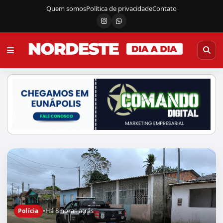
Quem somos
Política de privacidade
Contato
Instagram
Canal do WhatsApp
•
Há 8 horas atrás
Polícia