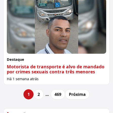
Destaque
Motorista de transporte é alvo de mandado
por crimes sexuais contra três menores
Há 1 semana atrás
1
2
…
469
Próxima