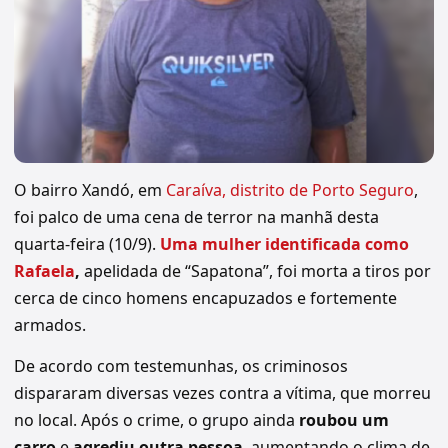
O bairro Xandó, em
Caraíva, distrito de Porto Seguro
,
foi palco de uma cena de terror na manhã desta
quarta-feira (10/9).
Uma mulher identificada como
Rafaela
,
apelidada de “Sapatona”, foi morta a tiros por
cerca de cinco homens encapuzados e fortemente
armados.
De acordo com testemunhas, os criminosos
dispararam diversas vezes contra a vítima, que morreu
no local. Após o crime, o grupo ainda
roubou um
carro
e
agrediu outra pessoa
, aumentando o clima de