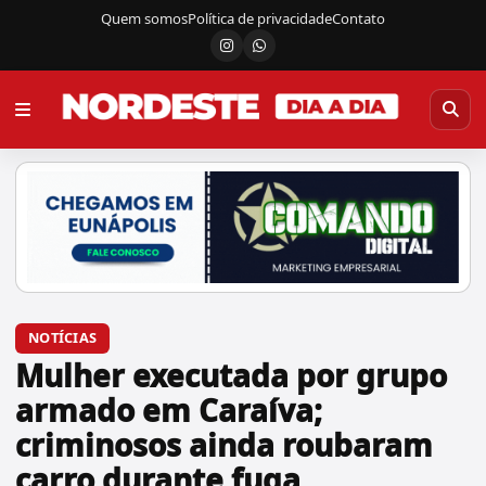
Quem somos
Política de privacidade
Contato
Instagram
Canal do WhatsApp
NOTÍCIAS
Mulher executada por grupo
armado em Caraíva;
criminosos ainda roubaram
carro durante fuga