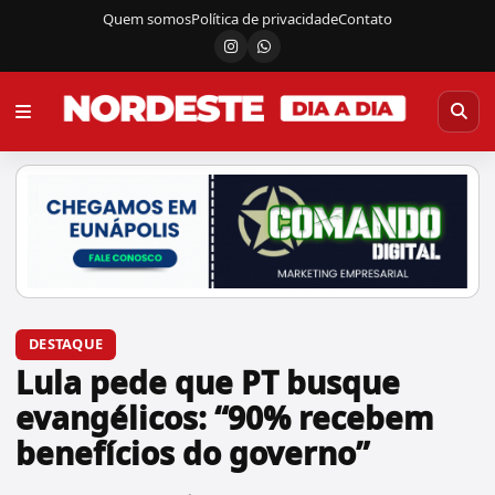
Quem somos
Política de privacidade
Contato
Instagram
Canal do WhatsApp
DESTAQUE
Lula pede que PT busque
evangélicos: “90% recebem
benefícios do governo”