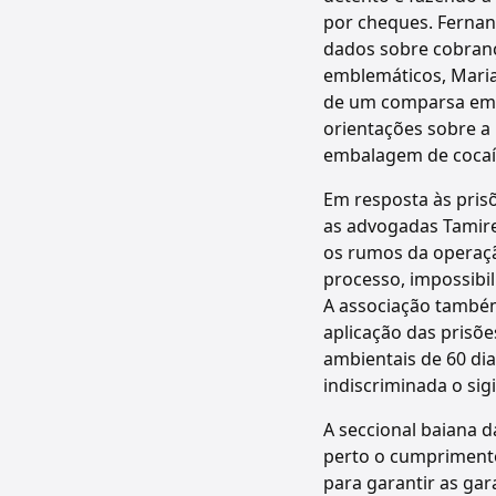
por cheques. Fernand
dados sobre cobranç
emblemáticos, Maria
de um comparsa em u
orientações sobre a
embalagem de cocaín
Em resposta às pris
as advogadas Tamires
os rumos da operaçã
processo, impossibil
A associação também
aplicação das prisõ
ambientais de 60 di
indiscriminada o sig
A seccional baiana
perto o cumprimento
para garantir as gar