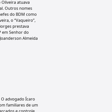
Oliveira atuava
ital. Outros nomes
 chefes do BDM como
eira, o “Vaqueiro”,
Borges prestava
CP em Senhor do
 Joanderson Almeida
s. O advogado Ícaro
om familiares de um
farçados e controle