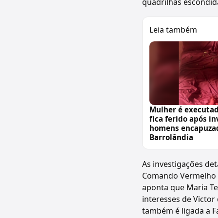
quadrilhas escondida
Leia também
Mulher é executa
fica ferido após i
homens encapuza
Barrolândia
As investigações de
Comando Vermelho (
aponta que Maria Te
interesses de Victor
também é ligada a Fa