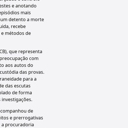
vestes e anotando
episódios mais
a um detento a morte
uida, recebe
s e métodos de
CB), que representa
ou preocupação com
to aos autos do
 custódia das provas.
oraneidade para a
de das escutas
iolado de forma
 investigações.
e acompanhou de
tos e prerrogativas
u a procuradoria