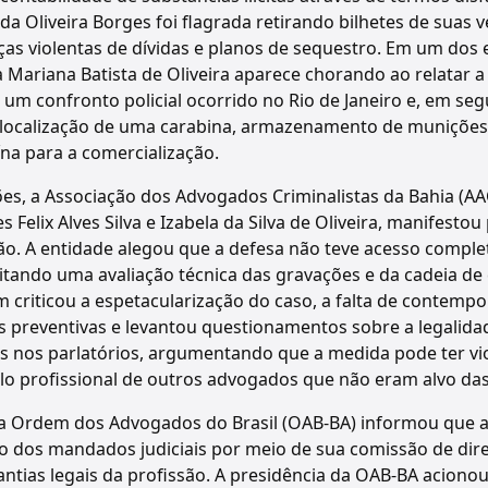
a Oliveira Borges foi flagrada retirando bilhetes de suas 
as violentas de dívidas e planos de sequestro. Em um dos 
 Mariana Batista de Oliveira aparece chorando ao relatar 
m confronto policial ocorrido no Rio de Janeiro e, em seg
 localização de uma carabina, armazenamento de muniçõe
a para a comercialização.
ões, a Associação dos Advogados Criminalistas da Bahia (AA
 Felix Alves Silva e Izabela da Silva de Oliveira, manifest
o. A entidade alegou que a defesa não teve acesso comple
itando uma avaliação técnica das gravações e da cadeia de
 criticou a espetacularização do caso, a falta de contemp
es preventivas e levantou questionamentos sobre a legalida
as nos parlatórios, argumentando que a medida pode ter v
ilo profissional de outros advogados que não eram alvo das
 da Ordem dos Advogados do Brasil (OAB-BA) informou qu
 dos mandados judiciais por meio de sua comissão de direi
antias legais da profissão. A presidência da OAB-BA aciono