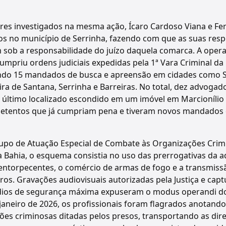
res investigados na mesma ação, Ícaro Cardoso Viana e Fer
os no município de Serrinha, fazendo com que as suas resp
m sob a responsabilidade do juízo daquela comarca. A oper
cumpriu ordens judiciais expedidas pela 1ª Vara Criminal d
ndo 15 mandados de busca e apreensão em cidades como Sa
eira de Santana, Serrinha e Barreiras. No total, dez advoga
 último localizado escondido em um imóvel em Marcionílio
detentos que já cumpriam pena e tiveram novos mandados 
po de Atuação Especial de Combate às Organizações Crim
a Bahia, o esquema consistia no uso das prerrogativas da 
de entorpecentes, o comércio de armas de fogo e a transmis
os. Gravações audiovisuais autorizadas pela Justiça e cap
ídios de segurança máxima expuseram o modus operandi do
janeiro de 2026, os profissionais foram flagrados anotand
ções criminosas ditadas pelos presos, transportando as dire