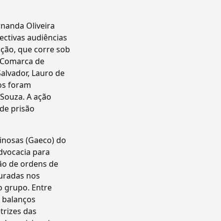
nanda Oliveira
ectivas audiências
ação, que corre sob
a Comarca de
lvador, Lauro de
dos foram
 Souza. A ação
de prisão
inosas (Gaeco) do
advocacia para
são de ordens de
turadas nos
 grupo. Entre
o balanços
trizes das