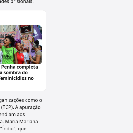
des prisionais.
a Penha completa
 a sombra do
feminicídios no
rganizações como o
(TCP). A apuração
tendiam aos
ana. Maria Mariana
“Índio”, que