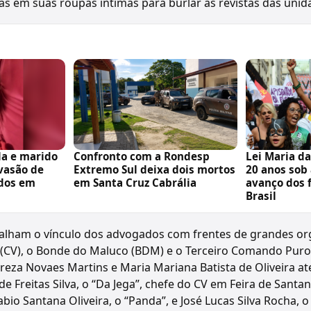
s em suas roupas íntimas para burlar as revistas das unida
da e marido
Confronto com a Rondesp
Lei Maria d
nvasão de
Extremo Sul deixa dois mortos
20 anos sob
dos em
em Santa Cruz Cabrália
avanço dos 
Brasil
talham o vínculo dos advogados com frentes de grandes o
CV), o Bonde do Maluco (BDM) e o Terceiro Comando Puro 
reza Novaes Martins e Maria Mariana Batista de Oliveira a
 de Freitas Silva, o “Da Jega”, chefe do CV em Feira de Sant
bio Santana Oliveira, o “Panda”, e José Lucas Silva Rocha, o 