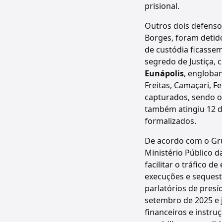
prisional.
Outros dois defenso
Borges, foram detid
de custódia ficasse
segredo de Justiça, 
Eunápolis
, engloba
Freitas, Camaçari, F
capturados, sendo o
também atingiu 12 
formalizados.
De acordo com o Gru
Ministério Público d
facilitar o tráfico 
execuções e sequestr
parlatórios de pres
setembro de 2025 e 
financeiros e instru