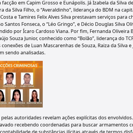
cção em Capim Grosso e Eunápolis. Já Izabela da Silva de 
ra da Silva Filho, o “Averaldinho”, liderança do BDM na cap
Costa e Tamires Felix Alves Silva prestavam serviços para
 Santos Fonseca, o “Léo Gringo”, e Décio Douglas Silva Oliv
dido por Ícaro Cardoso Viana. Por fim, Fernanda Oliveira 
aújo Souza Junior, conhecido como “Bolão”, liderança do T
 conexões de Luan Mascarenhas de Souza, Raiza da Silva e
m sendo analisadas.
 pelas autoridades revelam ações explícitas dos envolvido
gravado recebendo coordenadas para buscar armamentos c
contabilidade de substâncias ilícitas através de termos dis