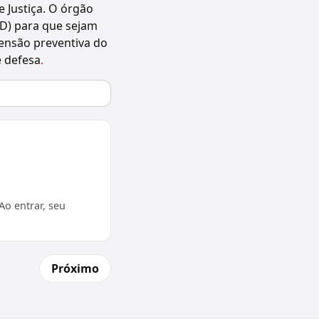
e Justiça. O órgão
ED) para que sejam
pensão preventiva do
e defesa
.
o entrar, seu
Próximo