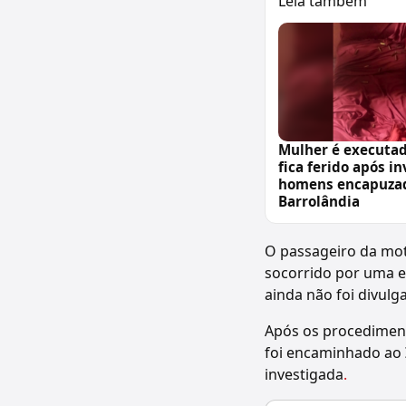
Leia também
Mulher é executa
fica ferido após i
homens encapuza
Barrolândia
O passageiro da moto
socorrido por uma e
ainda não foi divul
Após os procedimento
foi encaminhado ao
investigada
.