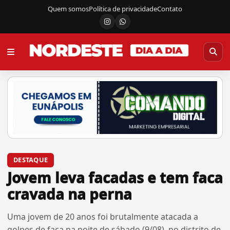
Quem somos
Política de privacidade
Contato
Instagram
Canal do WhatsApp
DESTAQUE
Jovem leva facadas e tem faca
cravada na perna
Uma jovem de 20 anos foi brutalmente atacada a
golpes de faca na noite de sábado (9/08), no distrito de