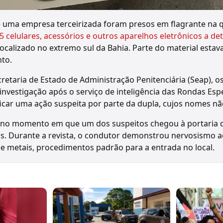
 uma empresa terceirizada foram presos em flagrante na qu
5 celulares, acessórios e outros aparelhos eletrônicos a d
 localizado no extremo sul da Bahia. Parte do material esta
to.
retaria de Estado de Administração Penitenciária (Seap), o
nvestigação após o serviço de inteligência das Rondas Esp
tificar uma ação suspeita por parte da dupla, cujos nomes n
 no momento em que um dos suspeitos chegou à portaria do
s. Durante a revista, o condutor demonstrou nervosismo a
de metais, procedimentos padrão para a entrada no local.