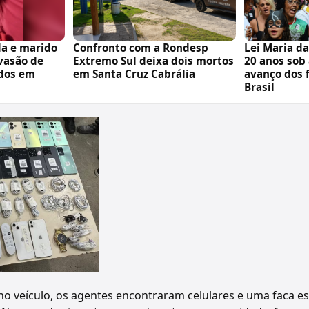
da e marido
Confronto com a Rondesp
Lei Maria d
nvasão de
Extremo Sul deixa dois mortos
20 anos sob
dos em
em Santa Cruz Cabrália
avanço dos 
Brasil
no veículo, os agentes encontraram celulares e uma faca e