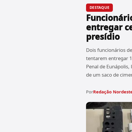
DESTAQUE
Funcionário
entregar c
presídio
Dois funcionários d
tentarem entregar 1
Penal de Eunápolis, 
de um saco de cimen
Por
Redação Nordeste