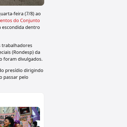
arta-feira (7/8) ao
etentos do Conjunto
va escondida dentro
s trabalhadores
eciais (Rondesp) da
ão foram divulgados.
 presídio dirigindo
o passar pelo