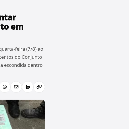
ntar
nto em
uarta-feira (7/8) ao
etentos do Conjunto
ava escondida dentro