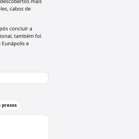
 descobertos mais
les, cabos de
pós concluir a
ional, também foi
e Eunápolis e
o presos