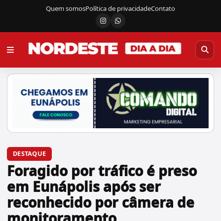
Quem somos
Política de privacidade
Contato
Instagram
Canal do WhatsApp
DESTAQUE
Foragido por tráfico é preso
em Eunápolis após ser
reconhecido por câmera de
monitoramento