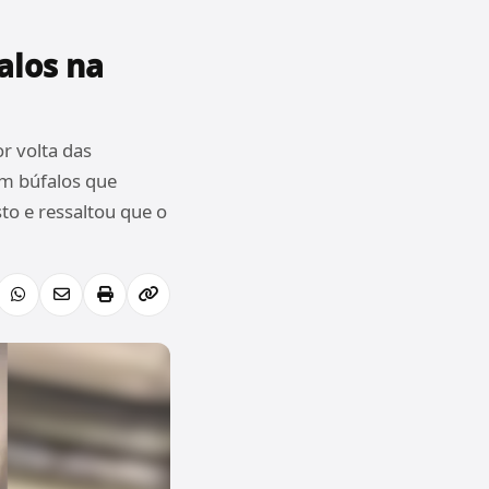
alos na
r volta das
om búfalos que
to e ressaltou que o