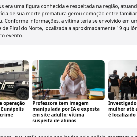
us era uma figura conhecida e respeitada na região, atuan
otícia de sua morte prematura gerou comoção entre familia
. Conforme informações, a vítima teria se envolvido em 
 de Piraí do Norte, localizada a aproximadamente 19 quil
co evento.
e operação
Professora tem imagem
Investigado
m Eunápolis
manipulada por IA e exposta
mulher até 
crime
em site adulto; vítima
é localizado
suspeita de alunos