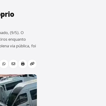
óprio
ado, (9/5). O
tiros enquanto
ena via pública, foi