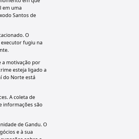
o momento em que
cal em uma
Êxodo Santos de
tacionado. O
 executor fugiu na
nte.
 e a motivação por
rime esteja ligado a
í do Norte está
es. A coleta de
e informações são
munidade de Gandu. O
gócios e à sua