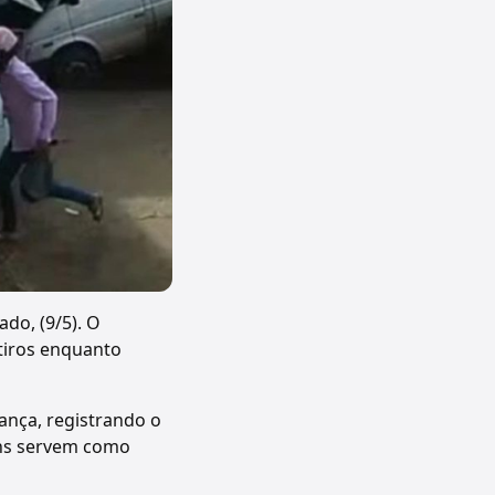
do, (9/5). O
 tiros enquanto
ança, registrando o
ens servem como