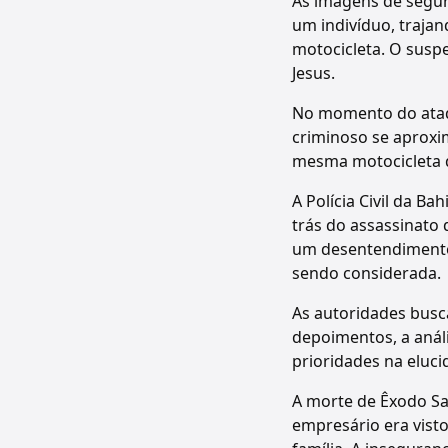
As imagens de segur
um indivíduo, trajan
motocicleta. O suspe
Jesus.
No momento do ataqu
criminoso se aproxi
mesma motocicleta q
A Polícia Civil da Ba
trás do assassinato 
um desentendimento 
sendo considerada.
As autoridades busca
depoimentos, a anál
prioridades na eluc
A morte de Êxodo Sa
empresário era vist