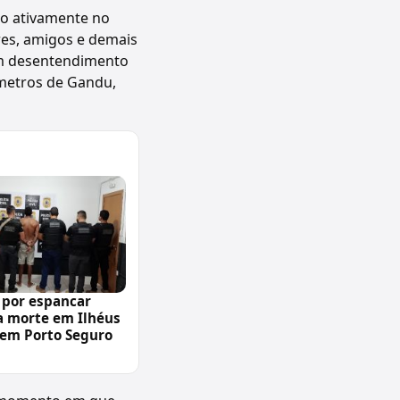
do ativamente no
res, amigos e demais
um desentendimento
ômetros de Gandu,
 por espancar
a morte em Ilhéus
 em Porto Seguro