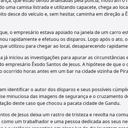
ança, que estão sendo analisadas pela polícia, mostram 
do uma camisa listrada e utilizando capacete, chega ao lo
ito desce do veículo e, sem hesitar, caminha em direção a 
e, o empresário estava apoiado na janela de um carro es
mou rapidamente e efetuou os disparos. Logo após o ato, o
ue utilizou para chegar ao local, desaparecendo rapidame
hia já iniciou as investigações para apurar as circunstâncias
do empresário Êxodo Santos de Jesus. A hipótese de que o c
ocorrido horas antes em um bar na cidade vizinha de Pira
m identificar o autor dos disparos e seus possíveis cúmplic
ise minuciosa das imagens de segurança e o cruzamento d
idação deste caso que chocou a pacata cidade de Gandu.
ntos de Jesus deixa um rastro de tristeza e revolta na co
o como um trabalhador e uma pessoa dedicada aos seus ne