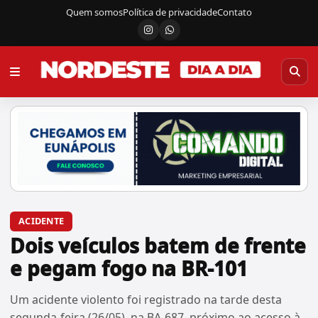
Quem somos
Política de privacidade
Contato
Instagram
Canal do WhatsApp
ACIDENTE
Dois veículos batem de frente
e pegam fogo na BR-101
Um acidente violento foi registrado na tarde desta
segunda-feira (26/05), na BA-687, próximo ao acesso à