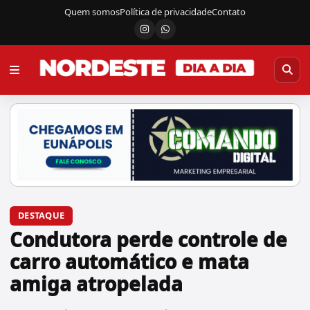
Quem somos
Política de privacidade
Contato
Instagram
Canal do WhatsApp
DESTAQUE
Condutora perde controle de
carro automático e mata
amiga atropelada