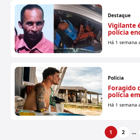
Destaque
Vigilante 
polícia en
Há 1 semana a
Polícia
Foragido 
polícia em
Há 1 semana a
1
2
…