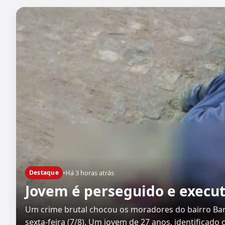
•
Há 3 horas atrás
Destaque
Jovem é perseguido e execut
Um crime brutal chocou os moradores do bairro Ban
sexta-feira (7/8). Um jovem de 27 anos, identificad