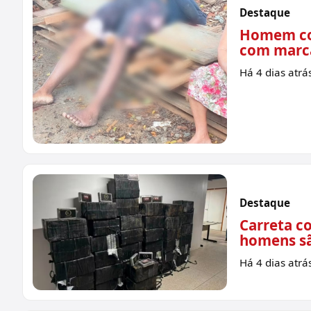
Destaque
Homem co
com marca
Há 4 dias atrá
Destaque
Carreta c
homens sã
Há 4 dias atrá