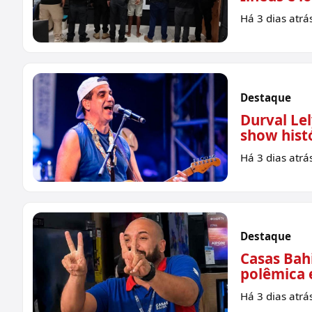
Há 3 dias atrá
Destaque
Durval Le
show histó
Há 3 dias atrá
Destaque
Casas Bahi
polêmica e
Há 3 dias atrá