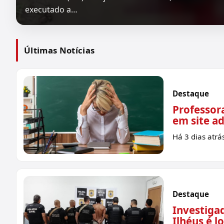
executado a…
Últimas Notícias
Destaque
Professor
em site ad
Há 3 dias atrá
Destaque
Investiga
Ilhéus é 