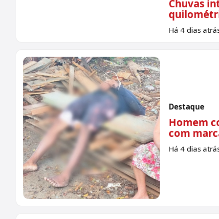
Chuvas int
quilométr
Sem imagem
Há 4 dias atrá
Destaque
Homem co
com marca
Há 4 dias atrá