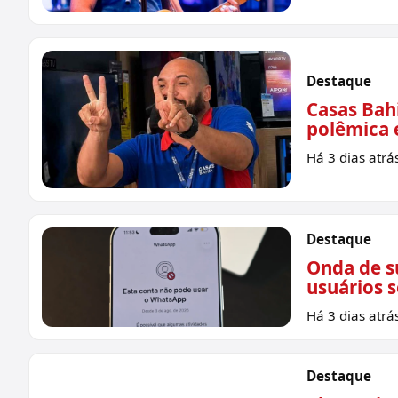
Destaque
Casas Bahi
polêmica e
Há 3 dias atrá
Destaque
Onda de s
usuários 
Há 3 dias atrá
Destaque