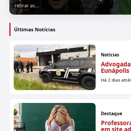
retirar as…
Últimas Notícias
Notícias
Advogada é
Eunápolis
Há 2 dias atrá
Destaque
Professor
em site ad