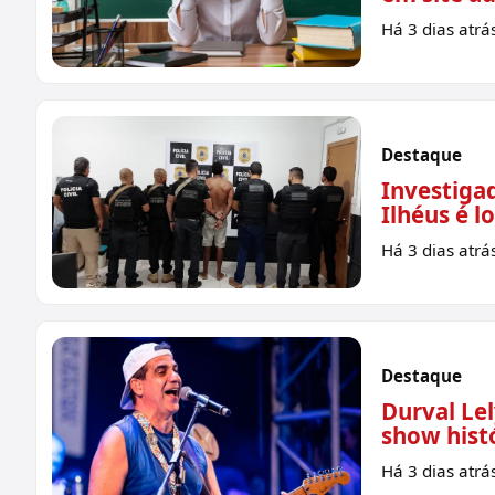
Há 3 dias atrá
Destaque
Investiga
Ilhéus é 
Há 3 dias atrá
Destaque
Durval Le
show histó
Há 3 dias atrá