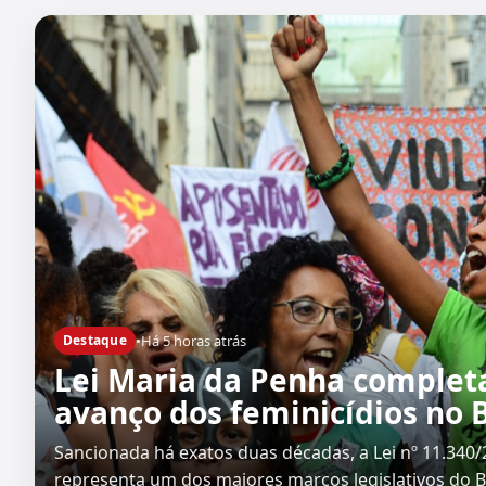
•
Há 5 horas atrás
Destaque
Lei Maria da Penha complet
avanço dos feminicídios no B
Sancionada há exatos duas décadas, a Lei nº 11.34
representa um dos maiores marcos legislativos do Br