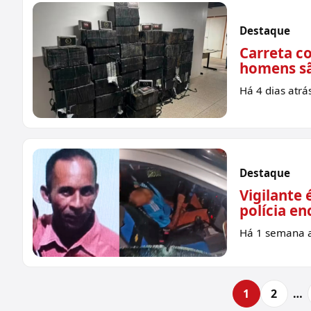
Destaque
Carreta c
homens sã
Há 4 dias atrá
Destaque
Vigilante 
polícia en
Há 1 semana a
1
2
…